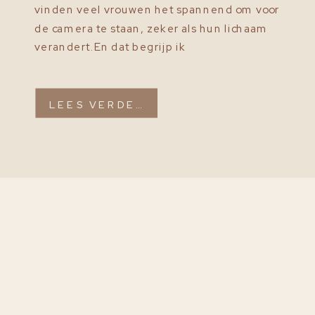
vinden veel vrouwen het spannend om voor
de camera te staan, zeker als hun lichaam
verandert.En dat begrijp ik
helemaal.Tijdens een zwangerschapsshoot
draait het niet om perfectie, maar om het
vastleggen van echt gevoel.Met de juiste
LEES VERDER
[…]